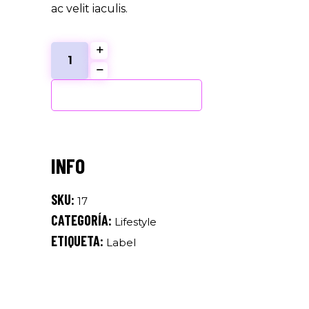
ac velit iaculis.
New
Design
quantity
AÑADIR AL CARRITO
SKU:
17
CATEGORÍA:
Lifestyle
ETIQUETA:
Label