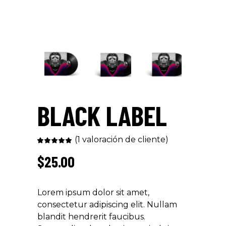
BLACK LABEL
(
1
valoración de cliente)
Valorado
1
5.00
sobre
$
25.00
5
basado
en
puntuación
de
cliente
Lorem ipsum dolor sit amet,
consectetur adipiscing elit. Nullam
blandit hendrerit faucibus.