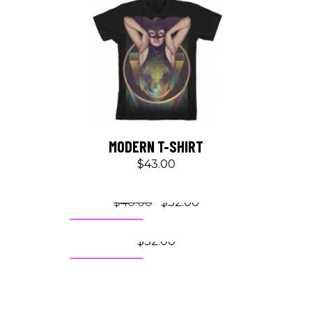
MODERN T-SHIRT
$
43.00
NEW ALBUM
$
40.00
$
32.00
RETRO RECORD
ON SALE
$
32.00
NEW