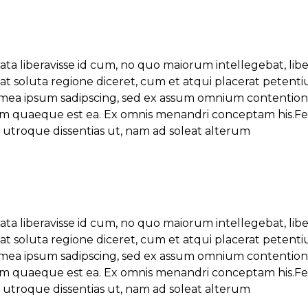
ata liberavisse id cum, no quo maiorum intellegebat, lib
s at soluta regione diceret, cum et atqui placerat petent
 mea ipsum sadipscing, sed ex assum omnium contentione
ipsum quaeque est ea. Ex omnis menandri conceptam his.Fe
l utroque dissentias ut, nam ad soleat alterum
ata liberavisse id cum, no quo maiorum intellegebat, lib
s at soluta regione diceret, cum et atqui placerat petent
 mea ipsum sadipscing, sed ex assum omnium contentione
ipsum quaeque est ea. Ex omnis menandri conceptam his.Fe
l utroque dissentias ut, nam ad soleat alterum