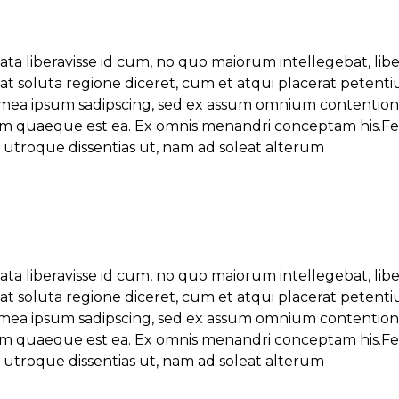
ata liberavisse id cum, no quo maiorum intellegebat, lib
s at soluta regione diceret, cum et atqui placerat petent
 mea ipsum sadipscing, sed ex assum omnium contentione
ipsum quaeque est ea. Ex omnis menandri conceptam his.Fe
l utroque dissentias ut, nam ad soleat alterum
ata liberavisse id cum, no quo maiorum intellegebat, lib
s at soluta regione diceret, cum et atqui placerat petent
 mea ipsum sadipscing, sed ex assum omnium contentione
ipsum quaeque est ea. Ex omnis menandri conceptam his.Fe
l utroque dissentias ut, nam ad soleat alterum