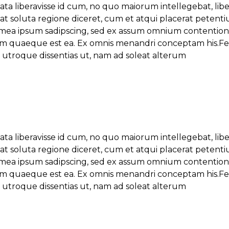
ata liberavisse id cum, no quo maiorum intellegebat, lib
s at soluta regione diceret, cum et atqui placerat petent
 mea ipsum sadipscing, sed ex assum omnium contentione
ipsum quaeque est ea. Ex omnis menandri conceptam his.Fe
l utroque dissentias ut, nam ad soleat alterum
ata liberavisse id cum, no quo maiorum intellegebat, lib
s at soluta regione diceret, cum et atqui placerat petent
 mea ipsum sadipscing, sed ex assum omnium contentione
ipsum quaeque est ea. Ex omnis menandri conceptam his.Fe
l utroque dissentias ut, nam ad soleat alterum