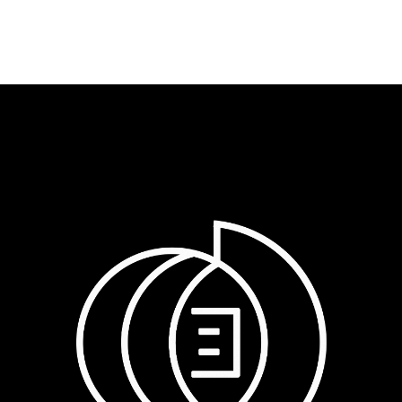
EGET CONDIMENTUM RHONCUS,
SEM QUAM SEMPER LIBERO, SIT
AMET SED."
Paul Castillo
Musician