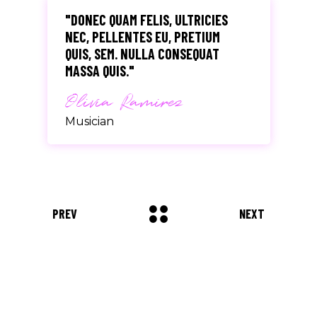
"DONEC QUAM FELIS, ULTRICIES
NEC, PELLENTES EU, PRETIUM
QUIS, SEM. NULLA CONSEQUAT
MASSA QUIS."
Olivia Ramirez
Musician
"LOREM IPSUM DOLOR SIT AMET,
CONSECTETUER ADIPISCING
ELIT. AENEAN COMMODO LIGULA
PREV
NEXT
EGET SIT."
Louis Reed
Producer
"MAECENAS TEMPUS, TELLUS